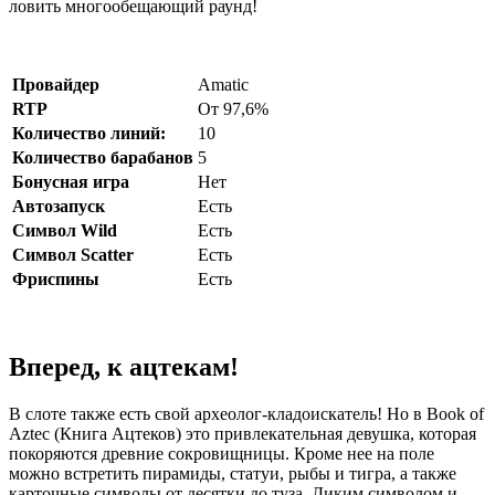
ловить многообещающий раунд!
Провайдер
Amatic
RTP
От 97,6%
Количество линий:
10
Количество барабанов
5
Бонусная игра
Нет
Автозапуск
Есть
Символ Wild
Есть
Символ Scatter
Есть
Фриспины
Есть
Вперед, к ацтекам!
В слоте также есть свой археолог-кладоискатель! Но в Book of
Aztec (Книга Ацтеков) это привлекательная девушка, которая
покоряются древние сокровищницы. Кроме нее на поле
можно встретить пирамиды, статуи, рыбы и тигра, а также
карточные символы от десятки до туза. Диким символом и