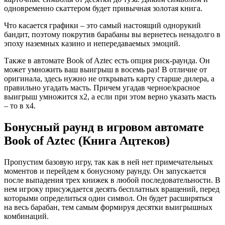
одновременно скаттером будет привычная золотая книга.
Что касается графики – это самый настоящий однорукий
бандит, поэтому покрутив барабаны вы вернетесь ненадолго в
эпоху наземных казино и непередаваемых эмоций.
Также в автомате Book of Aztec есть опция риск-раунда. Он
может умножить ваш выигрыш в восемь раз! В отличие от
оригинала, здесь нужно не открывать карту старше дилера, а
правильно угадать масть. Причем угадав черное/красное
выигрыш умножится х2, а если при этом верно указать масть
– то в х4.
Бонусный раунд в игровом автомате
Book of Aztec (Книга Ацтеков)
Пропустим базовую игру, так как в ней нет примечательных
моментов и перейдем к бонусному раунду. Он запускается
после выпадения трех книжек в любой последовательности. В
нем игроку присуждается десять бесплатных вращений, перед
которыми определиться один символ. Он будет расширяться
на весь барабан, тем самым формируя десятки выигрышных
комбинаций.