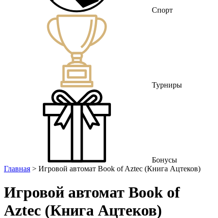
Спорт
Турниры
Бонусы
Главная
>
Игровой автомат Book of Aztec (Книга Ацтеков)
Игровой автомат Book of
Aztec (Книга Ацтеков)